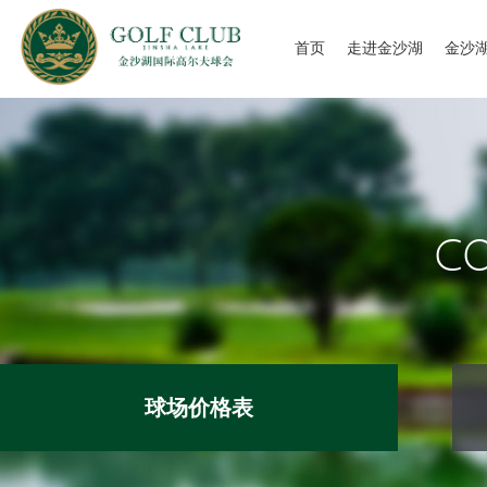
首页
走进金沙湖
金沙
球会概况
球会
球场风采
球会
球道攻略
明星
CO
高尔夫学院
球会
球场价格表